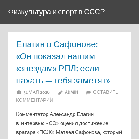
Перейти
Физкультура и спорт в СССР
к
содержимому
Елагин о Сафонове:
«Он показал нашим
«звездам» РПЛ: если
пахать — тебя заметят»
31 МАЯ 2026
ADMIN
ОСТАВИТЬ
КОММЕНТАРИЙ
Комментатор Александр Елагин
в интервью «СЭ» оценил достижение
вратаря «ПСЖ» Матвея Сафонова, который