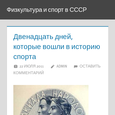
Перейти
Физкультура и спорт в СССР
к
содержимому
Двенадцать дней,
которые вошли в историю
спорта
22 ИЮЛЯ 2011
ADMIN
ОСТАВИТЬ
КОММЕНТАРИЙ