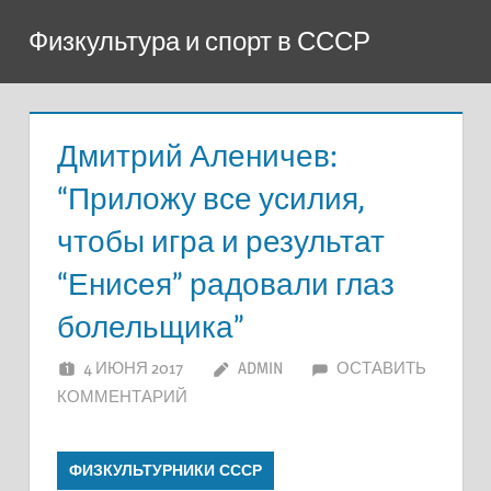
Перейти
Физкультура и спорт в СССР
к
содержимому
Дмитрий Аленичев:
“Приложу все усилия,
чтобы игра и результат
“Енисея” радовали глаз
болельщика”
4 ИЮНЯ 2017
ADMIN
ОСТАВИТЬ
КОММЕНТАРИЙ
ФИЗКУЛЬТУРНИКИ СССР