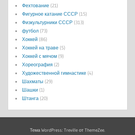
Фехтование
(21)
Фигурное катание СССР
(15)
Физкультурники СССР
(313)
футбол
(73)
Хоккей
(86)
Хоккей на траве
(5)
Хоккей с мячом
(9)
Хореография
(2)
Художественной гимнастике
(4)
Шахматы
(29)
Шашки
(1)
Штанга
(20)
Тема WordPress: Treville от ThemeZee.