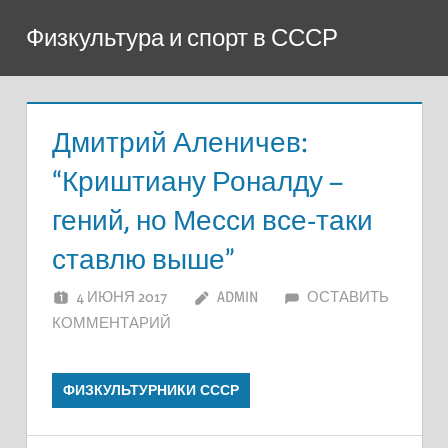
Перейти
Физкультура и спорт в СССР
к
содержимому
Дмитрий Аленичев:
“Криштиану Роналду –
гений, но Месси все-таки
ставлю выше”
4 ИЮНЯ 2017
ADMIN
ОСТАВИТЬ
КОММЕНТАРИЙ
ФИЗКУЛЬТУРНИКИ СССР