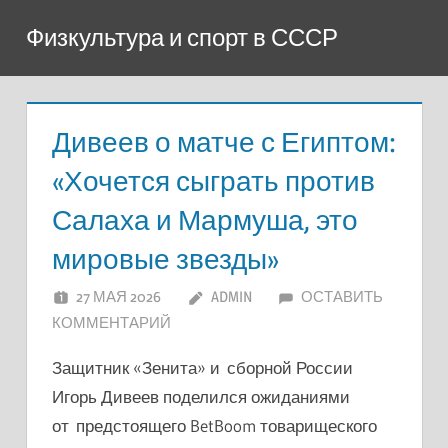
Перейти
Физкультура и спорт в СССР
к
содержимому
Дивеев о матче с Египтом:
«Хочется сыграть против
Салаха и Мармуша, это
мировые звезды»
27 МАЯ 2026
ADMIN
ОСТАВИТЬ
КОММЕНТАРИЙ
Защитник «Зенита» и сборной России
Игорь Дивеев поделился ожиданиями
от предстоящего BetBoom товарищеского