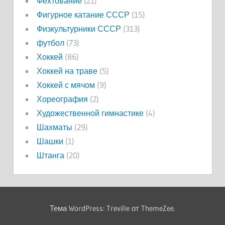
Фехтование
(21)
Фигурное катание СССР
(15)
Физкультурники СССР
(313)
футбол
(73)
Хоккей
(86)
Хоккей на траве
(5)
Хоккей с мячом
(9)
Хореография
(2)
Художественной гимнастике
(4)
Шахматы
(29)
Шашки
(1)
Штанга
(20)
Тема WordPress: Treville от ThemeZee.