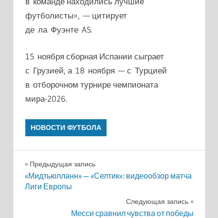
в команде находились лучшие
футболисты», — цитирует
де ла Фуэнте AS.
15 ноября сборная Испании сыграет
с Грузией, а 18 ноября — с Турцией
в отборочном турнире чемпионата
мира-2026.
НОВОСТИ ФУТБОЛА
Навигация
Предыдущая запись
«Мидтьюлланн» — «Селтик»: видеообзор матча
по
Лиги Европы
записям
Следующая запись
Месси сравнил чувства от победы