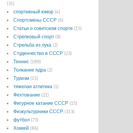
(31)
спортивный юмор
(4)
Спортсмены СССР
(6)
Статьи о советском спорте
(15)
Стрелковый спорт
(8)
Стрельба из лука
(2)
Студенчество в СССР
(23)
Теннис
(189)
Толкание ядра
(2)
Туризм
(15)
тяжелая атлетика
(1)
Фехтование
(21)
Фигурное катание СССР
(15)
Физкультурники СССР
(313)
футбол
(73)
Хоккей
(86)