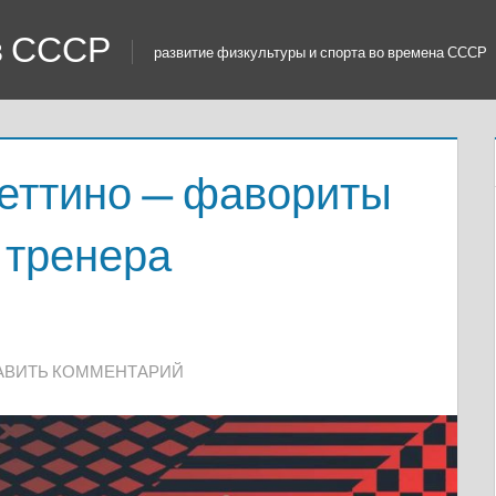
 в СССР
развитие физкультуры и спорта во времена СССР
четтино — фавориты
о тренера
АВИТЬ КОММЕНТАРИЙ