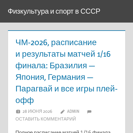
Перейти
Физкультура и спорт в СССР
к
содержимому
ЧМ-2026, расписание
и результаты матчей 1/16
финала: Бразилия —
Япония, Германия —
Парагвай и все игры плей-
офф
28 ИЮНЯ 2026
ADMIN
ОСТАВИТЬ КОММЕНТАРИЙ
Полное расписание матчей 1/16 финала