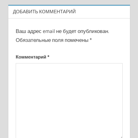
ДОБАВИТЬ КОММЕНТАРИЙ
Ваш адрес email не будет опубликован.
Обязательные поля помечены
*
Комментарий
*