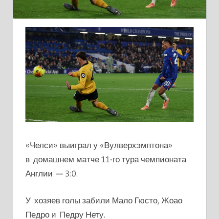
«Челси» выиграл у «Вулверхэмптона»
в домашнем матче 11-го тура чемпионата
Англии — 3:0.
У хозяев голы забили Мало Гюсто, Жоао
Педро и Педру Нету.