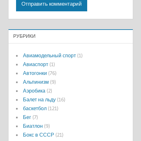
РУБРИКИ
Авиамодельный спорт
(1)
Авиаспорт
(1)
Автогонки
(76)
Альпинизм
(9)
Аэробика
(2)
Балет на льду
(16)
баскетбол
(121)
Бег
(7)
Биатлон
(9)
Бокс в СССР
(21)