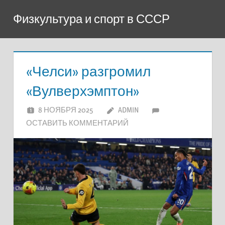
Перейти
Физкультура и спорт в СССР
к
содержимому
«Челси» разгромил
«Вулверхэмптон»
8 НОЯБРЯ 2025
ADMIN
ОСТАВИТЬ КОММЕНТАРИЙ