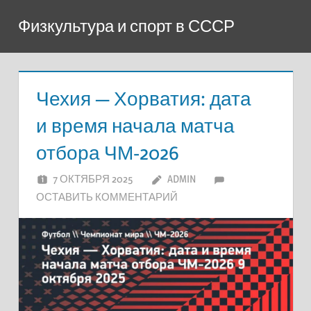
Перейти
Физкультура и спорт в СССР
к
содержимому
Чехия — Хорватия: дата
и время начала матча
отбора ЧМ-2026
7 ОКТЯБРЯ 2025
ADMIN
ОСТАВИТЬ КОММЕНТАРИЙ