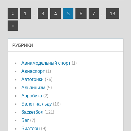
Пагинация
Предыдущие
«
1
…
3
4
5
6
7
…
13
записи
записей
Следующие
»
записи
РУБРИКИ
Авиамодельный спорт
(1)
Авиаспорт
(1)
Автогонки
(76)
Альпинизм
(9)
Аэробика
(2)
Балет на льду
(16)
баскетбол
(121)
Бег
(7)
Биатлон
(9)