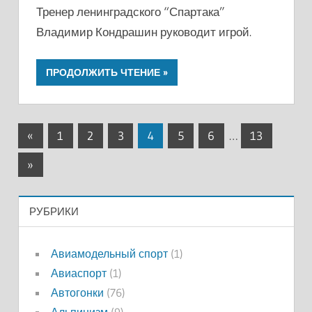
Тренер ленинградского “Спартака”
Владимир Кондрашин руководит игрой.
ПРОДОЛЖИТЬ ЧТЕНИЕ
Пагинация
Предыдущие
«
1
2
3
4
5
6
…
13
записи
записей
Следующие
»
записи
РУБРИКИ
Авиамодельный спорт
(1)
Авиаспорт
(1)
Автогонки
(76)
Альпинизм
(9)