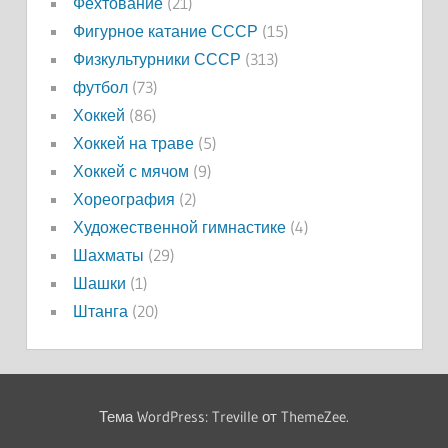
Фехтование
(21)
Фигурное катание СССР
(15)
Физкультурники СССР
(313)
футбол
(73)
Хоккей
(86)
Хоккей на траве
(5)
Хоккей с мячом
(9)
Хореография
(2)
Художественной гимнастике
(4)
Шахматы
(29)
Шашки
(1)
Штанга
(20)
Тема WordPress: Treville от ThemeZee.