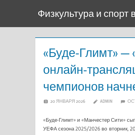
Перейти
Физкультура и спорт
к
содержимому
«Буде-Глимт» — 
онлайн-трансля
чемпионов начне
20 ЯНВАРЯ 2026
ADMIN
ОС
«Буде-Глимт» и «Манчестер Сити»
сыг
УЕФА сезона 2025/2026 во вторник, 20