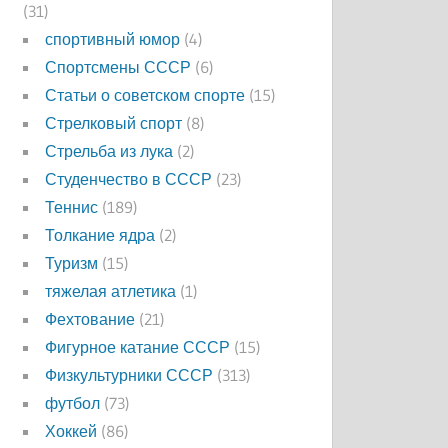
(31)
спортивный юмор
(4)
Спортсмены СССР
(6)
Статьи о советском спорте
(15)
Стрелковый спорт
(8)
Стрельба из лука
(2)
Студенчество в СССР
(23)
Теннис
(189)
Толкание ядра
(2)
Туризм
(15)
тяжелая атлетика
(1)
Фехтование
(21)
Фигурное катание СССР
(15)
Физкультурники СССР
(313)
футбол
(73)
Хоккей
(86)