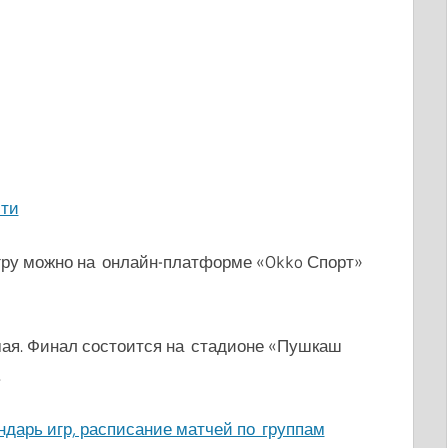
ити
гру можно на онлайн-платформе «Okko Спорт»
мая. Финал состоится на стадионе «Пушкаш
.
ндарь игр, расписание матчей по группам