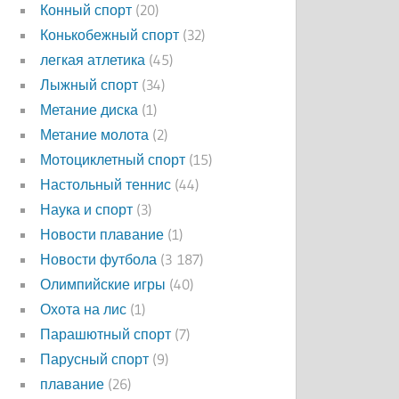
Конный спорт
(20)
Конькобежный спорт
(32)
легкая атлетика
(45)
Лыжный спорт
(34)
Метание диска
(1)
Метание молота
(2)
Мотоциклетный спорт
(15)
Настольный теннис
(44)
Наука и спорт
(3)
Новости плавание
(1)
Новости футбола
(3 187)
Олимпийские игры
(40)
Охота на лис
(1)
Парашютный спорт
(7)
Парусный спорт
(9)
плавание
(26)