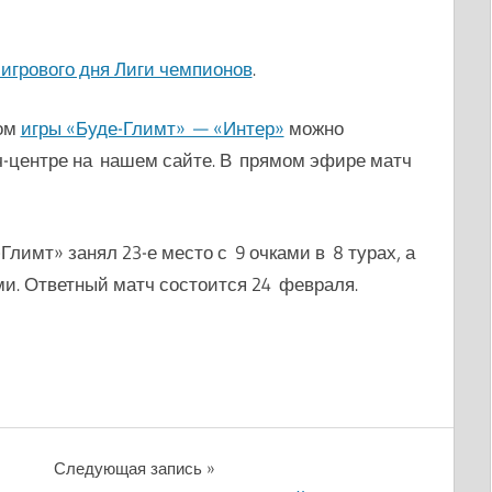
игрового дня Лиги чемпионов
.
ом
игры «Буде-Глимт» — «Интер»
можно
ч-центре на нашем сайте. В прямом эфире матч
лимт» занял 23-е место с 9 очками в 8 турах, а
ми.
Ответный матч состоится 24 февраля.
Следующая запись