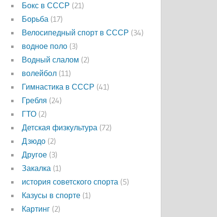
Бокс в СССР
(21)
Борьба
(17)
Велосипедный спорт в СССР
(34)
водное поло
(3)
Водный слалом
(2)
волейбол
(11)
Гимнастика в СССР
(41)
Гребля
(24)
ГТО
(2)
Детская физкультура
(72)
Дзюдо
(2)
Другое
(3)
Закалка
(1)
история советского спорта
(5)
Казусы в спорте
(1)
Картинг
(2)