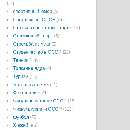
(31)
спортивный юмор
(4)
Спортсмены СССР
(6)
Статьи о советском спорте
(15)
Стрелковый спорт
(8)
Стрельба из лука
(2)
Студенчество в СССР
(23)
Теннис
(189)
Толкание ядра
(2)
Туризм
(15)
тяжелая атлетика
(1)
Фехтование
(21)
Фигурное катание СССР
(15)
Физкультурники СССР
(313)
футбол
(73)
Хоккей
(86)