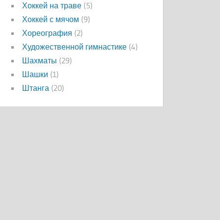
Хоккей на траве
(5)
Хоккей с мячом
(9)
Хореография
(2)
Художественной гимнастике
(4)
Шахматы
(29)
Шашки
(1)
Штанга
(20)