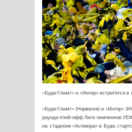
«Буде-Глимт» и «Интер» встретятся в
«Буде-Глимт» (Норвегия) и «Интер» (И
раунда плей-офф Лиги чемпионов УЕФА
на стадионе «Аспмира» в Буде, старто