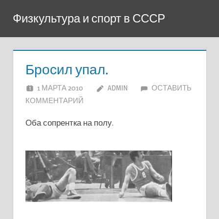
Перейти
Физкультура и спорт в СССР
к
содержимому
Бросил упал.
1 МАРТА 2010
ADMIN
ОСТАВИТЬ
КОММЕНТАРИЙ
Оба сопрентка на полу.