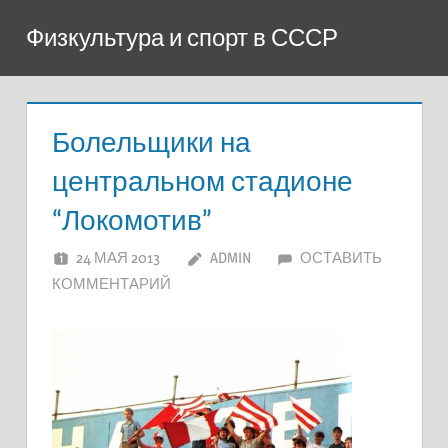
Перейти
Физкультура и спорт в СССР
к
содержимому
Болельщики на
центральном стадионе
“Локомотив”
24 МАЯ 2013
ADMIN
ОСТАВИТЬ
КОММЕНТАРИЙ