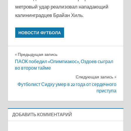
метровый удар реализовал нападающий
калининградцев Брайан Хиль.
НОВОСТИ ФУТБОЛА
Навигация
Предыдущая запись
ПАОК победил «Олимпиакос», Оздоев сыграл
по
во втором тайме
записям
Следующая запись
Футболист Сидху умер в 22 года от сердечного
приступа
ДОБАВИТЬ КОММЕНТАРИЙ