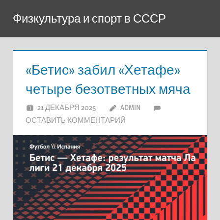
Перейти
Физкультура и спорт в СССР
к
содержимому
«Бетис» забил «Хетафе»
четыре безответных мяча
21 ДЕКАБРЯ 2025
ADMIN
ОСТАВИТЬ КОММЕНТАРИЙ