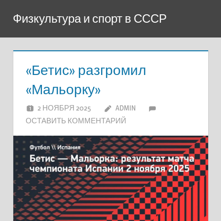
Перейти
Физкультура и спорт в СССР
к
содержимому
«Бетис» разгромил
«Мальорку»
2 НОЯБРЯ 2025
ADMIN
ОСТАВИТЬ КОММЕНТАРИЙ