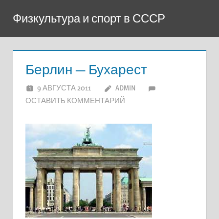
Перейти
Физкультура и спорт в СССР
к
содержимому
Берлин — Бухарест
9 АВГУСТА 2011
ADMIN
ОСТАВИТЬ КОММЕНТАРИЙ