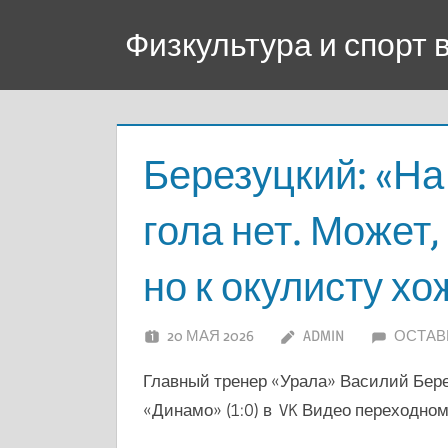
Перейти
Физкультура и спорт
к
содержимому
Березуцкий: «На
гола нет. Может,
но к окулисту х
20 МАЯ 2026
ADMIN
ОСТАВ
Главный тренер «Урала» Василий Бер
«Динамо» (1:0) в VK Видео переходном