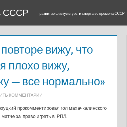
 в СССР
развитие физкультуры и спорта во времена СССР
 повторе вижу, что
 я плохо вижу,
ожу — все нормально»
ИТЬ КОММЕНТАРИЙ
езуцкий прокомментировал гол махачкалинского
 матче за право играть в РПЛ.