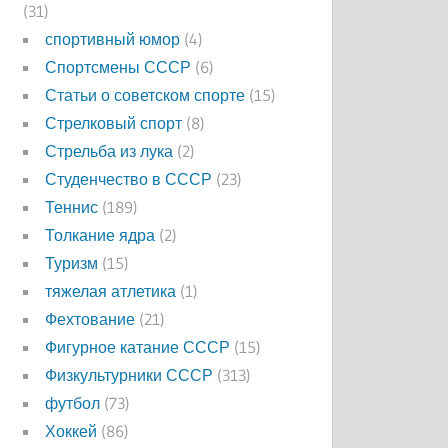
(31)
спортивный юмор
(4)
Спортсмены СССР
(6)
Статьи о советском спорте
(15)
Стрелковый спорт
(8)
Стрельба из лука
(2)
Студенчество в СССР
(23)
Теннис
(189)
Толкание ядра
(2)
Туризм
(15)
тяжелая атлетика
(1)
Фехтование
(21)
Фигурное катание СССР
(15)
Физкультурники СССР
(313)
футбол
(73)
Хоккей
(86)