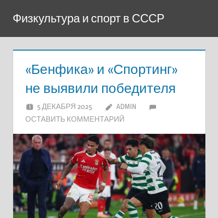
Перейти
Физкультура и спорт в СССР
к
содержимому
«Бенфика» и «Спортинг»
не выявили победителя
5 ДЕКАБРЯ 2025
ADMIN
ОСТАВИТЬ КОММЕНТАРИЙ