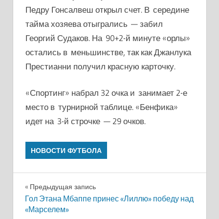
Педру Гонсалвеш открыл счет. В середине
тайма хозяева отыгрались — забил
Георгий Судаков. На 90+2-й минуте «орлы»
остались в меньшинстве, так как Джанлука
Престианни получил красную карточку.
«Спортинг» набрал 32 очка и занимает 2-е
место в турнирной таблице. «Бенфика»
идет на 3-й строчке — 29 очков.
НОВОСТИ ФУТБОЛА
Навигация
Предыдущая запись
Гол Этана Мбаппе принес «Лиллю» победу над
по
«Марселем»