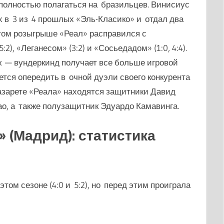
 полностью полагаться на бразильцев. Винисиус
х в 3 из 4 прошлых «Эль-Класико» и отдал два
этом розыгрыше «Реал» расправился с
2), «Леганесом» (3:2) и «Сосьедадом» (1:0, 4:4).
к — вундеркинд получает все больше игровой
ется опередить в очной дуэли своего конкурента
азарете «Реала» находятся защитники Давид
о, а также полузащитник Эдуардо Камавинга.
 (Мадрид): статистика
том сезоне (4:0 и 5:2), но перед этим проиграла