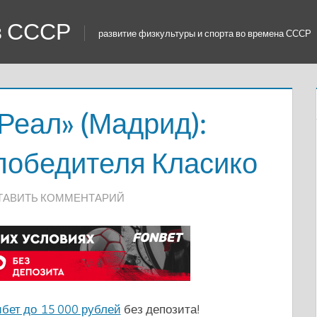
 в СССР
развитие физкультуры и спорта во времена СССР
Реал» (Мадрид):
победителя Класико
ТАВИТЬ КОММЕНТАРИЙ
бет до 15 000 рублей
без депозита!