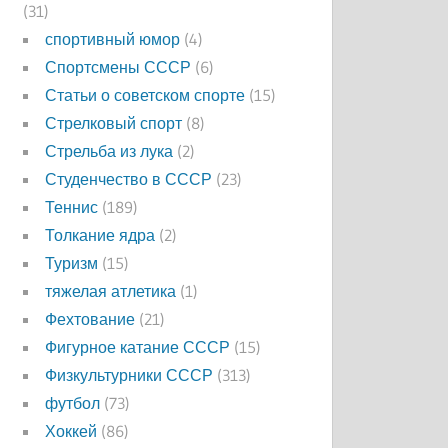
(31)
спортивный юмор
(4)
Спортсмены СССР
(6)
Статьи о советском спорте
(15)
Стрелковый спорт
(8)
Стрельба из лука
(2)
Студенчество в СССР
(23)
Теннис
(189)
Толкание ядра
(2)
Туризм
(15)
тяжелая атлетика
(1)
Фехтование
(21)
Фигурное катание СССР
(15)
Физкультурники СССР
(313)
футбол
(73)
Хоккей
(86)