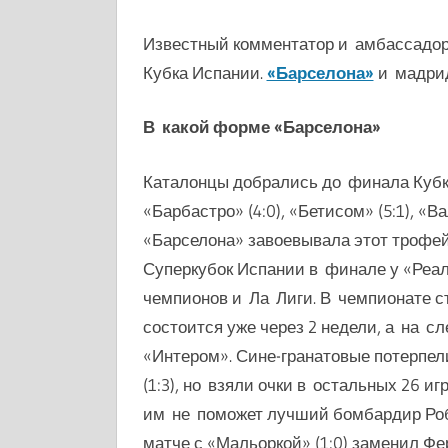
Известный комментатор и амбассадор
Кубка Испании.
«Барселона»
и мадри
В какой форме «Барселона»
Каталонцы добрались до финала Кубк
«Барбастро» (4:0), «Бетисом» (5:1), «Вал
«Барселона» завоевывала этот трофей 
Суперкубок Испании в финале у «Реала
чемпионов и Ла Лиги. В чемпионате 
состоится уже через 2 недели, а на с
«Интером». Сине-гранатовые потерпели
(1:3), но взяли очки в остальных 26 иг
им не поможет лучший бомбардир Роб
матче с «Мальоркой» (1:0) заменил Ф