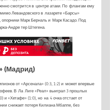
ренно смотрится в центре атаки. По флангам ему
мимо Левандовского в лазарете «Барсы»
 опорники Марк Берналь и Марк Касадо. Под
рка-Андре тер Штегена.
» (Мадрид)
пионов от «Арсенала» (0:3, 1:2) и может впервые
рофеев. В Ла Лиге «Реал» выиграл 3 прошлых
0) и «Хетафе» (1:0), но на 4 очка отстает от
нии снижает потеря Килиана Мбаппе, без