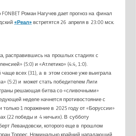
 FONBET Роман Нагучев дает прогноз на финал
дский
«Реал»
встретятся 26 апреля в 23:00 мск.
а, расправившись на прошлых стадиях с
енсией» (5:0) и «Атлетико» (4:4, 1:0).
чаще всех (31), а в этом сезоне уже выиграла
» (5:2) и может стать победителем Лиги
страны решающая битва со «сливочными»
ледующей неделе начнется противостояние с
 только 1 поражение в 2025 году от «Боруссии»
рах (22 победы и 4 ничьих). В субботу
ерт Левандовски, которого еще в прошлом
ерран Торрес. Номинально крайний нападающий