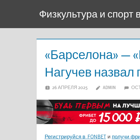
Перейти
Физкультура и спорт
к
содержимому
«Барселона» — «
Нагучев назвал 
26 АПРЕЛЯ 2025
ADMIN
ОС
Регистрируйся в FONBET
и
получи фри