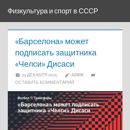
Перейти
Физкультура и спорт в СССР
к
содержимому
«Барселона» может
подписать защитника
«Челси» Дисаси
25 ДЕКАБРЯ 2025
ADMIN
ОСТАВИТЬ КОММЕНТАРИЙ