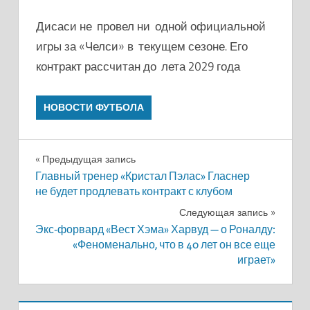
Дисаси не провел ни одной официальной
игры за «Челси» в текущем сезоне. Его
контракт рассчитан до лета 2029 года
НОВОСТИ ФУТБОЛА
Навигация
Предыдущая запись
Главный тренер «Кристал Пэлас» Гласнер
по
не будет продлевать контракт с клубом
записям
Следующая запись
Экс-форвард «Вест Хэма» Харвуд — о Роналду:
«Феноменально, что в 40 лет он все еще
играет»