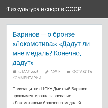
Перейти
Физкультура и спорт в СССР
к
содержимому
Баринов — о бронзе
«Локомотива»: «Дадут ли
мне медаль? Конечно,
дадут»
17 МАЯ 2026
ADMIN
ОСТАВИТЬ
КОММЕНТАРИЙ
Полузащитник ЦСКА Дмитрий Баринов
прокомментировал завоевание
«Локомотивом» бронзовых медалей