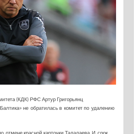
митета (КДК) РФС Артур Григорьянц
«Балтика» не обратилась в комитет по удалению
о отмене красной карточки Талалаева. И срок