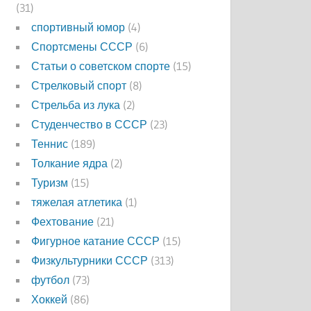
(31)
спортивный юмор
(4)
Спортсмены СССР
(6)
Статьи о советском спорте
(15)
Стрелковый спорт
(8)
Стрельба из лука
(2)
Студенчество в СССР
(23)
Теннис
(189)
Толкание ядра
(2)
Туризм
(15)
тяжелая атлетика
(1)
Фехтование
(21)
Фигурное катание СССР
(15)
Физкультурники СССР
(313)
футбол
(73)
Хоккей
(86)