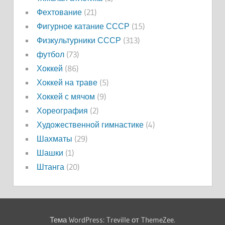
Фехтование
(21)
Фигурное катание СССР
(15)
Физкультурники СССР
(313)
футбол
(73)
Хоккей
(86)
Хоккей на траве
(5)
Хоккей с мячом
(9)
Хореография
(2)
Художественной гимнастике
(4)
Шахматы
(29)
Шашки
(1)
Штанга
(20)
Тема WordPress: Treville от ThemeZee.