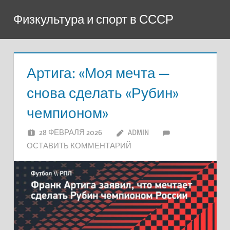
Перейти
Физкультура и спорт в СССР
к
содержимому
Артига: «Моя мечта —
снова сделать «Рубин»
чемпионом»
28 ФЕВРАЛЯ 2026
ADMIN
ОСТАВИТЬ КОММЕНТАРИЙ