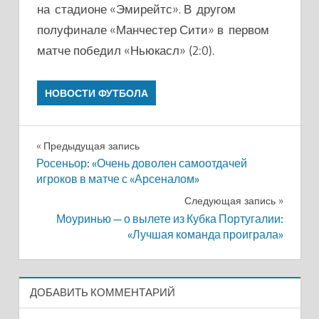
на стадионе «Эмирейтс». В другом
полуфинале «Манчестер Сити» в первом
матче победил «Ньюкасл» (2:0).
НОВОСТИ ФУТБОЛА
Навигация
Предыдущая запись
Росеньор: «Очень доволен самоотдачей
по
игроков в матче с «Арсеналом»
записям
Следующая запись
Моуринью — о вылете из Кубка Португалии:
«Лучшая команда проиграла»
ДОБАВИТЬ КОММЕНТАРИЙ