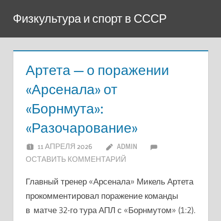
Перейти
Физкультура и спорт в СССР
к
содержимому
Артета — о поражении
«Арсенала» от
«Борнмута»:
«Разочарование»
11 АПРЕЛЯ 2026
ADMIN
ОСТАВИТЬ КОММЕНТАРИЙ
Главный тренер «Арсенала» Микель Артета
прокомментировал поражение команды
в матче 32-го тура АПЛ с «Борнмутом» (1:2).