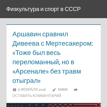
Перейти
Физкультура и спорт в СССР
к
содержимому
Аршавин сравнил
Дивеева с Мертесакером:
«Тоже был весь
переломанный, но в
«Арсенале» без травм
отыграл»
6 ФЕВРАЛЯ 2026
ADMIN
ОСТАВИТЬ КОММЕНТАРИЙ