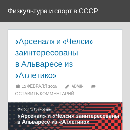
Перейти
Физкультура и спорт в СССР
к
содержимому
«Арсенал» и «Челси»
заинтересованы
в Альваресе из
«Атлетико»
12 ФЕВРАЛЯ 2026
ADMIN
ОСТАВИТЬ КОММЕНТАРИЙ