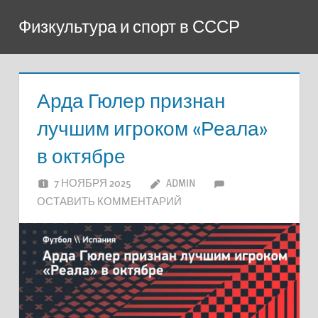
Перейти
Физкультура и спорт в СССР
к
содержимому
Арда Гюлер признан
лучшим игроком «Реала»
в октябре
7 НОЯБРЯ 2025
ADMIN
ОСТАВИТЬ КОММЕНТАРИЙ