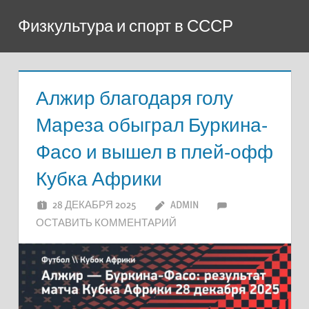
Перейти
Физкультура и спорт в СССР
к
содержимому
Алжир благодаря голу
Мареза обыграл Буркина-
Фасо и вышел в плей-офф
Кубка Африки
28 ДЕКАБРЯ 2025
ADMIN
ОСТАВИТЬ КОММЕНТАРИЙ