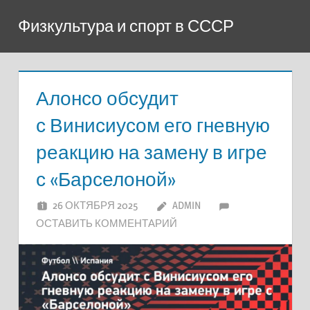
Перейти
Физкультура и спорт в СССР
к
содержимому
Алонсо обсудит
с Винисиусом его гневную
реакцию на замену в игре
с «Барселоной»
26 ОКТЯБРЯ 2025
ADMIN
ОСТАВИТЬ КОММЕНТАРИЙ