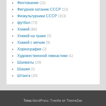
Фехтование
(21)
Фигурное катание СССР
(15)
Физкультурники СССР
(313)
футбол
(73)
Хоккей
(86)
Хоккей на траве
(5)
Хоккей с мячом
(9)
Хореография
(2)
Художественной гимнастике
(4)
Шахматы
(29)
Шашки
(1)
Штанга
(20)
Тема WordPress: Treville от ThemeZee.