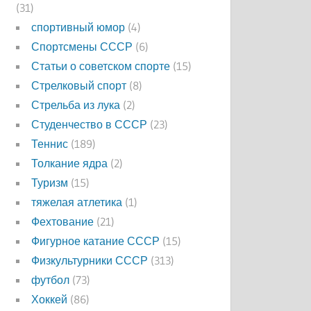
(31)
спортивный юмор
(4)
Спортсмены СССР
(6)
Статьи о советском спорте
(15)
Стрелковый спорт
(8)
Стрельба из лука
(2)
Студенчество в СССР
(23)
Теннис
(189)
Толкание ядра
(2)
Туризм
(15)
тяжелая атлетика
(1)
Фехтование
(21)
Фигурное катание СССР
(15)
Физкультурники СССР
(313)
футбол
(73)
Хоккей
(86)