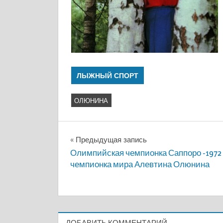
ЛЫЖНЫЙ СПОРТ
ОЛЮНИНА
Навигация
Предыдущая запись
Олимпийская чемпионка Саппоро -1972 г
по
чемпионка мира Алевтина Олюнина
записям
ДОБАВИТЬ КОММЕНТАРИЙ