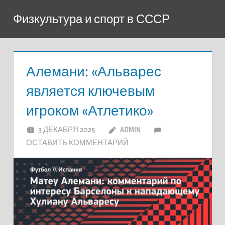
Перейти
Физкультура и спорт в СССР
к
содержимому
Алемани: «Альварес
является ключевым
игроком «Атлетико»
3 ДЕКАБРЯ 2025
ADMIN
ОСТАВИТЬ КОММЕНТАРИЙ