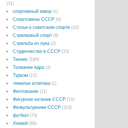
(31)
спортивный юмор
(4)
Спортсмены СССР
(6)
Статьи о советском спорте
(15)
Стрелковый спорт
(8)
Стрельба из лука
(2)
Студенчество в СССР
(23)
Теннис
(189)
Толкание ядра
(2)
Туризм
(15)
тяжелая атлетика
(1)
Фехтование
(21)
Фигурное катание СССР
(15)
Физкультурники СССР
(313)
футбол
(73)
Хоккей
(86)