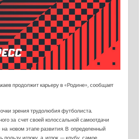
аев продолжит карьеру в «Родине», сообщает
точки зрения трудолюбия футболиста.
ного за счет своей колоссальной самоотдачи
 на новом этапе развития. В определенный
ь пользу игроку, а игрок — клубу, самое