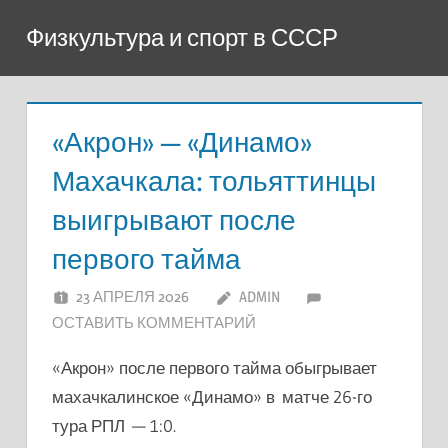
Перейти
Физкультура и спорт в СССР
к
содержимому
«Акрон» — «Динамо»
Махачкала: тольяттинцы
выигрывают после
первого тайма
23 АПРЕЛЯ 2026
ADMIN
ОСТАВИТЬ КОММЕНТАРИЙ
«Акрон» после первого тайма обыгрывает
махачкалинское «Динамо» в матче 26-го
тура РПЛ — 1:0.