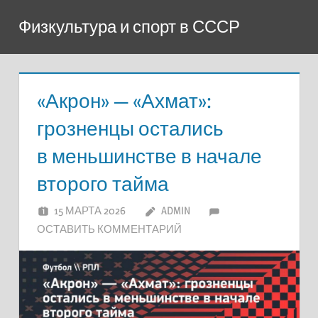
Перейти
Физкультура и спорт в СССР
к
содержимому
«Акрон» — «Ахмат»:
грозненцы остались
в меньшинстве в начале
второго тайма
15 МАРТА 2026
ADMIN
ОСТАВИТЬ КОММЕНТАРИЙ