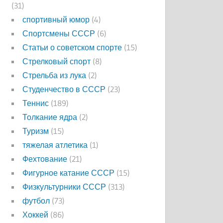
(31)
спортивный юмор
(4)
Спортсмены СССР
(6)
Статьи о советском спорте
(15)
Стрелковый спорт
(8)
Стрельба из лука
(2)
Студенчество в СССР
(23)
Теннис
(189)
Толкание ядра
(2)
Туризм
(15)
тяжелая атлетика
(1)
Фехтование
(21)
Фигурное катание СССР
(15)
Физкультурники СССР
(313)
футбол
(73)
Хоккей
(86)