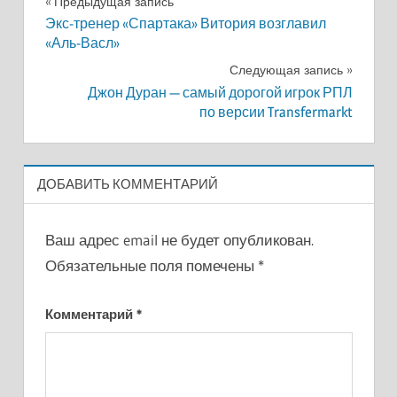
Навигация
Предыдущая запись
Экс-тренер «Спартака» Витория возглавил
по
«Аль-Васл»
записям
Следующая запись
Джон Дуран — самый дорогой игрок РПЛ
по версии Transfermarkt
ДОБАВИТЬ КОММЕНТАРИЙ
Ваш адрес email не будет опубликован.
Обязательные поля помечены
*
Комментарий
*