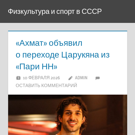
Перейти
Физкультура и спорт в СССР
к
содержимому
«Ахмат» объявил
о переходе Царукяна из
«Пари НН»
10 ФЕВРАЛЯ 2026
ADMIN
ОСТАВИТЬ КОММЕНТАРИЙ