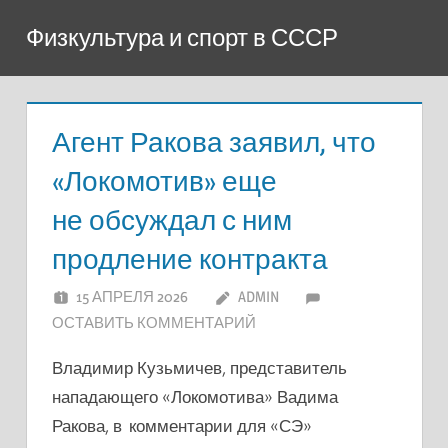
Перейти
Физкультура и спорт в СССР
к
содержимому
Агент Ракова заявил, что
«Локомотив» еще
не обсуждал с ним
продление контракта
15 АПРЕЛЯ 2026
ADMIN
ОСТАВИТЬ КОММЕНТАРИЙ
Владимир Кузьмичев, представитель
нападающего «Локомотива» Вадима
Ракова, в комментарии для «СЭ»