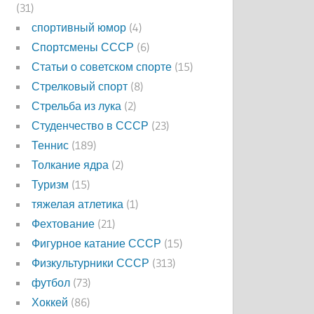
(31)
спортивный юмор
(4)
Спортсмены СССР
(6)
Статьи о советском спорте
(15)
Стрелковый спорт
(8)
Стрельба из лука
(2)
Студенчество в СССР
(23)
Теннис
(189)
Толкание ядра
(2)
Туризм
(15)
тяжелая атлетика
(1)
Фехтование
(21)
Фигурное катание СССР
(15)
Физкультурники СССР
(313)
футбол
(73)
Хоккей
(86)