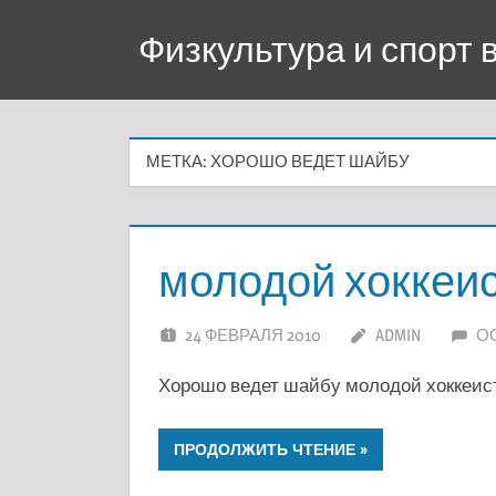
Перейти
Физкультура и спорт
к
содержимому
МЕТКА:
ХОРОШО ВЕДЕТ ШАЙБУ
молодой хоккеи
24 ФЕВРАЛЯ 2010
ADMIN
О
Хорошо ведет шайбу молодой хоккеист
ПРОДОЛЖИТЬ ЧТЕНИЕ