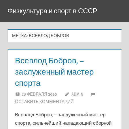
Перейти
Физкультура и спорт в СССР
к
содержимому
МЕТКА:
ВСЕВЛОД БОБРОВ
Всевлод Бобров, –
заслуженный мастер
спорта
18 ФЕВРАЛЯ 2010
ADMIN
ОСТАВИТЬ КОММЕНТАРИЙ
Всевлод Бобров, – заслуженный мастер
спорта, сильнейший нападающий сборной