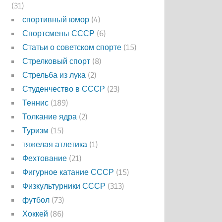
(31)
спортивный юмор
(4)
Спортсмены СССР
(6)
Статьи о советском спорте
(15)
Стрелковый спорт
(8)
Стрельба из лука
(2)
Студенчество в СССР
(23)
Теннис
(189)
Толкание ядра
(2)
Туризм
(15)
тяжелая атлетика
(1)
Фехтование
(21)
Фигурное катание СССР
(15)
Физкультурники СССР
(313)
футбол
(73)
Хоккей
(86)