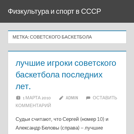
Перейти
Физкультура и спорт в СССР
к
содержимому
МЕТКА:
СОВЕТСКОГО БАСКЕТБОЛА
лучшие игроки советского
баскетбола последних
лет.
1 МАРТА 2010
ADMIN
ОСТАВИТЬ
КОММЕНТАРИЙ
Судьи считают, что Сергей (номер 10) и
Александр Беловы (справа) – лучшие